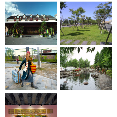
5000萬元，買設備、拓
接口」機堡為日據時期
林美石磐步道
湯圍溝溫泉公園
廠房，推出「燒菓
日本神風特攻隊竹飛機
林美石磐步道位於宜蘭
礁溪溫泉是台灣溫泉中
子」，但策略錯誤、...
的掩體。 員山機堡為基
縣礁溪鄉林美村，礁溪
交通最方便最特別的平
地面積...
高爾夫球場旁，它的名
地溫泉，平均水溫為52
稱是由『林美』、『石
度C的中溫溫泉，水質
磐』這兩個名字所組成
呈中性，PH值在
的。『林美』是指礁溪
7.2─7.9之間， 前清時
宜蘭酒廠
宜蘭運動公園
鄉林美村，本來為林尾
代，稱之為「湯圍」或
「甲子蘭酒文物館」，
徜徉在 ~~ 四季有花
村，後來才...
「湯仔城」，昔...
於民國87年在宜蘭酒廠
香．時時聞鳥語的公園
成立。民國94年，更在
風情中馳騁在 ~~ 現代
礁溪市區打造了「紅麴
化．精緻化．多元化的
故事館」，並以「紅
運動空間裡 宜蘭運動公
麴」這個古老的神秘漢
園位於宜蘭市區，緊臨
幾米主題廣場
員山公園
方開發系列產品。其中
台9省道， 面積約27公
介紹：幾米主題廣場以
員山公園是員山最具代
「酒香紅麴香...
頃，是一處...
「記憶片刻風景」為主
表性之地方，也是歌仔