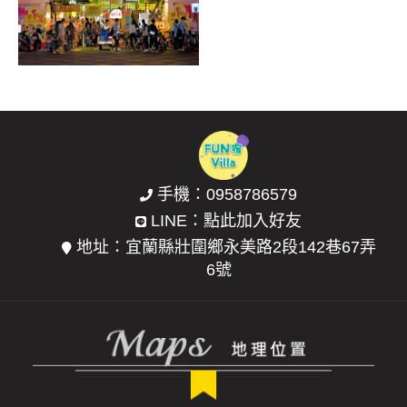
題，從《星空》、《地
戲歷史文化的傳承所
下鐵》及《向左走．向
在，周圍涵蓋忠烈祠、
右走》等繪本選取圖
溫泉戲水、環山步道等
像，裡頭有《星空》的
區域。員山鄉名的由來
東門觀光夜市
飛天公車、有飛天麋
即因員山公園內忠烈祠
位於宜蘭市東港陸橋下
鹿、行李箱與等...
所在位置這座...
方、沿著聖後街、和睦
路成為宜蘭夜晚的閃亮
之星，原本是三角公
手機：
0958786579
園，但之後隨著東港陸
LINE：
點此加入好友
橋的擴建，宜蘭東門夜
地址：宜蘭縣壯圍鄉永美路2段142巷67弄
市才成為如今的規模，
6號
各式各樣的攤...