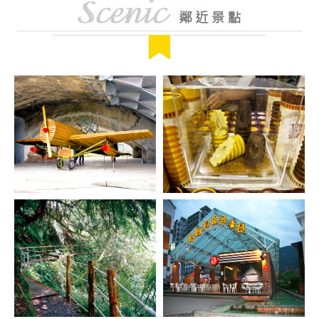
神風特攻隊基地-員山
亞典蛋糕密碼館
機堡
「阿典」從黑手轉行作
烘焙，23歲籌資頂下工
員山機堡位於台七線員
廠，開始OEM代工生
山鄉金山東路398號，
涯， 39歲的他自恃
員山加油站約二百公尺
「經驗夠了！」 耗資
「金山東路與員山路交